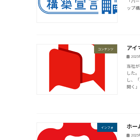
「パー
ップ構築宣
アイ
コンテンツ
202
当社が
した。
し、「
開く」
ホー
インフォ
202