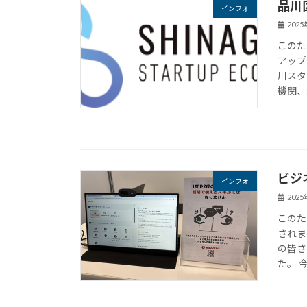
品川
インフォ
202
このた
アップ
川スタ
機関、
ビジ
インフォ
202
このた
されま
の皆さ
た。 今