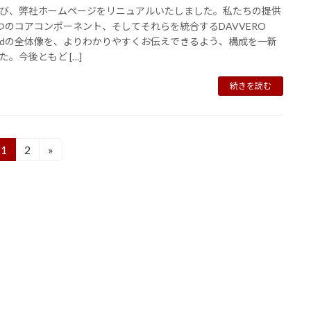
び、弊社ホームページをリニュアルいたしました。私たちの提供
つのコアコンポーネント、そしてそれらを統合するDAVVERO
hodの全体像を、よりわかりやすくお伝えできるよう、構成を一新
た。今後ともど […]
続きを読む
1
2
»
固
固
定
定
ペ
ペ
ー
ー
ジ
ジ