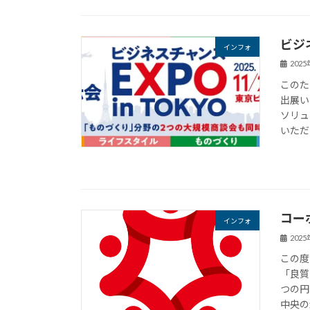
ビジ
インフォ
202
このた
出展い
ソリュ
いただ
コー
インフォ
202
この度
「良質
つの円
中央の