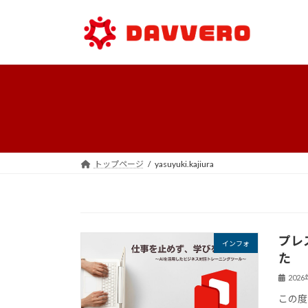
コ
ナ
ン
ビ
テ
ゲ
ン
ー
ツ
シ
へ
ョ
ス
ン
キ
に
ッ
移
プ
動
トップページ
yasuyuki.kajiura
プレ
インフォ
た
202
この度