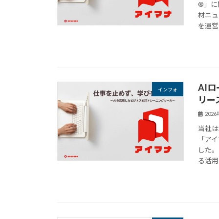
®︎」
材ニュ
を運営
AI
インフォ
リー
202
当社は
「アイ
した。
る活用