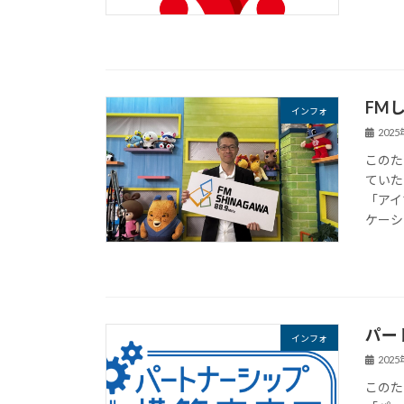
FM
インフォ
202
このた
ていた
「アイ
ケーシ
パー
インフォ
202
このた