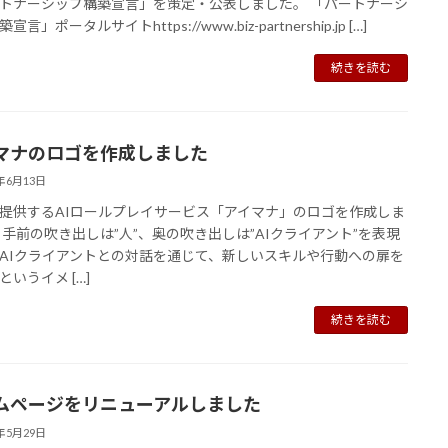
トナーシップ構築宣言」を策定・公表しました。 「パートナーシ
言」ポータルサイトhttps://www.biz-partnership.jp […]
続きを読む
マナのロゴを作成しました
5年6月13日
提供するAIロールプレイサービス「アイマナ」のロゴを作成しま
 手前の吹き出しは”人”、奥の吹き出しは”AIクライアント”を表現
AIクライアントとの対話を通じて、新しいスキルや行動への扉を
というイメ […]
続きを読む
ムページをリニューアルしました
5年5月29日